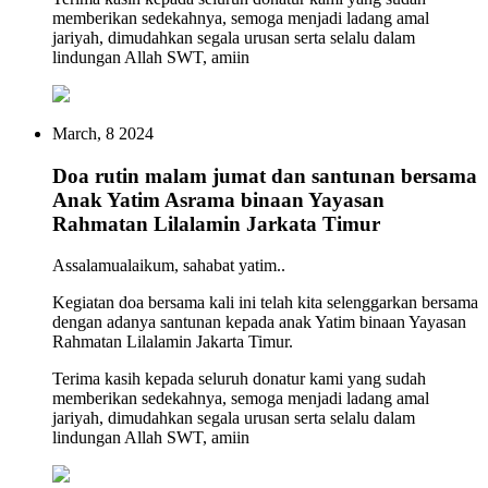
memberikan sedekahnya, semoga menjadi ladang amal
Kami berharap dengan adanya program Santunan dan Munajat Doa
jariyah, dimudahkan segala urusan serta selalu dalam
Bersama Anak-Anak Yatim, semoga kehidupan anak-anak yatim
lindungan Allah SWT, amiin
selalu diberi keberkahan, dan semoga harapan melalui doa-doa
Bapak / Ibu dapat diterima oleh Allah SWT.
Salurkan DONASI terbaik Anda dengan cara:
March, 8 2024
1. Klik ‘Donasi Di Sini’
Doa rutin malam jumat dan santunan bersama
2. Masukan nominal Sedekah
Anak Yatim Asrama binaan Yayasan
3. Pilih Bank Transfer Bank BCA, Mandiri, BRI, BNI
4. Klik ‘Donasi Di Sini’
Rahmatan Lilalamin Jarkata Timur
5. Kontak Admin Via WA jika sudah transfer
Assalamualaikum, sahabat yatim..
Silahkan untuk share juga halaman ini agar lebih banyak doa dan
sedekah yang terkumpul.
Kegiatan doa bersama kali ini telah kita selenggarkan bersama
dengan adanya santunan kepada anak Yatim binaan Yayasan
Rahmatan Lilalamin Jakarta Timur.
Terima kasih kepada seluruh donatur kami yang sudah
memberikan sedekahnya, semoga menjadi ladang amal
jariyah, dimudahkan segala urusan serta selalu dalam
lindungan Allah SWT, amiin