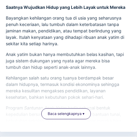
Saatnya Wujudkan Hidup yang Lebih Layak untuk Mereka
Bayangkan kehilangan orang tua di usia yang seharusnya
penuh keceriaan, lalu tumbuh dalam keterbatasan tanpa
jaminan makan, pendidikan, atau tempat berlindung yang
layak. Itulah kenyataan yang dihadapi ribuan anak yatim di
sekitar kita setiap harinya.
Anak yatim bukan hanya membutuhkan belas kasihan, tapi
juga sistem dukungan yang nyata agar mereka bisa
tumbuh dan hidup seperti anak-anak lainnya.
Kehilangan salah satu orang tuanya berdampak besar
dalam hidupnya, termasuk kondisi ekonominya sehingga
mereka kesulitan mengakses pendidikan, layanan
kesehatan, bahkan kebutuhan pokok sehari-hari.
Program
Santunan Anak Yatim
hadir sebagai bentuk
Baca selengkapnya ▾
kepedulian bersama, dengan menyalurkan bantuan tunai,
kebutuhan sekolah, pakaian, dan nutrisi agar mereka bisa
menjalani hidup yang lebih layak dan punya harapan akan
masa depan yang lebih baik.