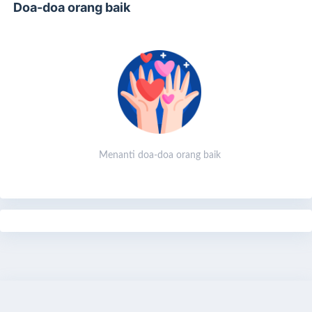
Doa-doa orang baik
Menanti doa-doa orang baik
Alhamdulillah, Yayasan Rahmatan Lil-Alamin Jakarta Timur
setiap tahunnya mengadakan program pemotongan hewan
qurban saat hari raya Iedul Adha hingga hari Tasyrik,
dengan kegiatan yang kami beri nama Berqurban Bersama
Yatim Dhuafa’.
Share
Bagikan