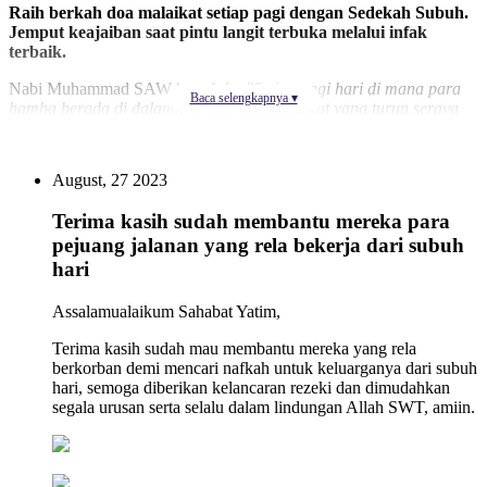
Raih berkah doa malaikat setiap pagi dengan Sedekah Subuh.
Jemput keajaiban saat pintu langit terbuka melalui infak
terbaik.
Nabi Muhammad SAW bersabda:
"Setiap pagi hari di mana para
Baca selengkapnya ▾
hamba berada di dalamnya, ada dua malaikat yang turun seraya
malaikat pertama berdoa; 'Ya Allah, berikanlah bagi orang yang
bersedekah ganti...'"
(HR. Bukhari dan Muslim).
August, 27 2023
Dengan merutinkan sedekah di awal hari, kita tidak hanya
membantu sesama, namun juga mengundang doa langsung dari
Terima kasih sudah membantu mereka para
malaikat agar rezeki diganti dengan keberkahan yang berlipat ganda.
pejuang jalanan yang rela bekerja dari subuh
Sedekah Subuh Bantu Sejahterakan
hari
Yatim Dhuafa
Assalamualaikum Sahabat Yatim,
Terima kasih sudah mau membantu mereka yang rela
berkorban demi mencari nafkah untuk keluarganya dari subuh
Di saat fajar menyingsing, banyak saudara kita yang sudah mulai
hari, semoga diberikan kelancaran rezeki dan dimudahkan
berjuang lebih awal demi bertahan hidup. Melalui program
Sedekah
segala urusan serta selalu dalam lindungan Allah SWT, amiin.
Subuh
di Erlazet Charity, setiap rupiah yang sahabat sisihkan akan
disalurkan secara amanah untuk:
Bantuan Pangan
: Menyediakan paket makanan bagi kaum