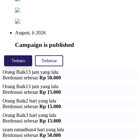
dhuafa dan pekerja harian yang memulai ikhtiar di pagi hari.
Santunan Yatim
: Membantu mencukupkan kebutuhan
pendidikan dan pangan anak-anak yatim agar masa depan
mereka lebih terjamin.
Cara Sedekah Subuh di
August, 6 2026
indonesiaberbagi.id
Campaign is published
Jangan lewatkan kesempatan didoakan malaikat setiap pagi. Mari
rutinkan sedekah subuh dengan langkah praktis berikut:
Terbaru
Terbesar
Salurkan DONASI terbaik Anda dengan cara:
Orang Baik
13 jam yang lalu
1. Klik ‘Donasi Sekarang’
Berdonasi sebesar
Rp 50.000
2. Masukan nominal Sedekah
Orang Baik
13 jam yang lalu
3. Pilih Bank Transfer Bank BCA, Mandiri, BRI, BNI
Berdonasi sebesar
Rp 15.000
4. Klik ‘Kirim Donasi’
5. Kontak Admin Via WA jika sudah transfer
Orang Baik
2 hari yang lalu
Berdonasi sebesar
Rp 15.000
Silahkan untuk share juga halaman ini agar lebih banyak doa dan
Orang Baik
3 hari yang lalu
sedekah yang terkumpul.
Berdonasi sebesar
Rp 15.000
syam ramadhan
4 hari yang lalu
Berdonasi sebesar
Rp 50.000