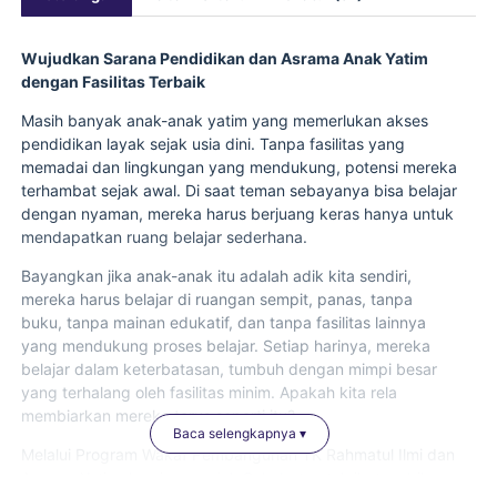
Wujudkan Sarana Pendidikan dan Asrama Anak Yatim
dengan Fasilitas Terbaik
Masih banyak anak-anak yatim yang memerlukan akses
pendidikan layak sejak usia dini. Tanpa fasilitas yang
memadai dan lingkungan yang mendukung, potensi mereka
terhambat sejak awal. Di saat teman sebayanya bisa belajar
dengan nyaman, mereka harus berjuang keras hanya untuk
mendapatkan ruang belajar sederhana.
Bayangkan jika anak-anak itu adalah adik kita sendiri,
mereka harus belajar di ruangan sempit, panas, tanpa
buku, tanpa mainan edukatif, dan tanpa fasilitas lainnya
yang mendukung proses belajar. Setiap harinya, mereka
belajar dalam keterbatasan, tumbuh dengan mimpi besar
yang terhalang oleh fasilitas minim. Apakah kita rela
membiarkan mereka terus seperti itu?
Baca selengkapnya ▾
Melalui Program Wakaf Pembangunan TK Rahmatul Ilmi dan
Asrama Yatim, kami mengajak Sahabat untuk ikut ambil