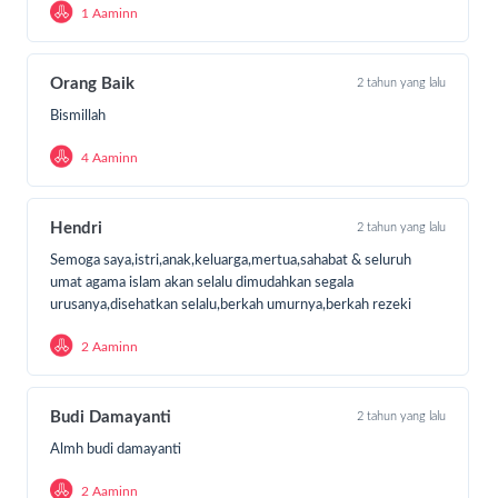
1 Aaminn
Orang Baik
2 tahun yang lalu
Bismillah
4 Aaminn
Hendri
2 tahun yang lalu
Semoga saya,istri,anak,keluarga,mertua,sahabat & seluruh
umat agama islam akan selalu dimudahkan segala
urusanya,disehatkan selalu,berkah umurnya,berkah rezeki
2 Aaminn
Budi Damayanti
2 tahun yang lalu
Almh budi damayanti
2 Aaminn