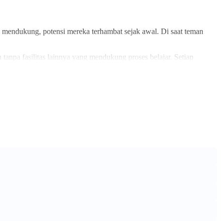
 mendukung, potensi mereka terhambat sejak awal. Di saat teman
 tanpa fasilitas lainnya yang mendukung proses belajar. Setiap
reka terus seperti itu?
kan sarana pendidikan terbaik dan asrama yang nyaman bagi anak-