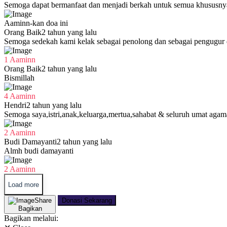
Semoga dapat bermanfaat dan menjadi berkah untuk semua khususnya
Aaminn-kan doa ini
Orang Baik
2 tahun yang lalu
Semoga sedekah kami kelak sebagai penolong dan sebagai pengugur d
1 Aaminn
Orang Baik
2 tahun yang lalu
Bismillah
4 Aaminn
Hendri
2 tahun yang lalu
Semoga saya,istri,anak,keluarga,mertua,sahabat & seluruh umat agam
2 Aaminn
Budi Damayanti
2 tahun yang lalu
Almh budi damayanti
2 Aaminn
Load more
Share
Donasi Sekarang
Bagikan
Bagikan melalui: