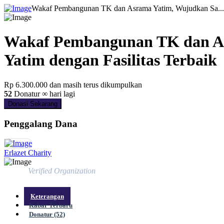
Wakaf Pembangunan TK dan Asrama Yatim, Wujudkan Sa...
Wakaf Pembangunan TK dan As
Yatim dengan Fasilitas Terbaik
Rp 6.300.000
dan masih terus dikumpulkan
52
Donatur
∞ hari lagi
Donasi Sekarang
Penggalang Dana
Erlazet Charity
Verified Organization
Keterangan
Kabar Terbaru
Donatur (52)