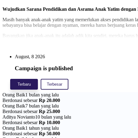
Wujudkan Sarana Pendidikan dan Asrama Anak Yatim dengan Fa
Masih banyak anak-anak yatim yang memerlukan akses pendidikan laya
sebayanya bisa belajar dengan nyaman, mereka harus berjuang keras 
Bayangkan jika anak-anak itu adalah adik kita sendiri, mereka harus b
harinya, mereka belajar dalam keterbatasan, tumbuh dengan mimpi besa
Melalui Program Wakaf Pembangunan TK Rahmatul Ilmi dan Asrama Y
August, 8 2026
anak yatim.
Insya Allah, setiap rupiah wakaf yang Anda salurkan akan menjadi ama
Campaign is published
Target program ini mencakup:
Terbaru
Terbesar
Pembangunan ruang kelas TK yang aman dan ramah anak
Asrama yatim yang layak, lengkap dengan fasilitas tidur, kamar
Orang Baik
1 bulan yang lalu
Sarana penunjang seperti mainan edukatif, perpustakaan mini, 
Berdonasi sebesar
Rp 20.000
Orang Baik
7 bulan yang lalu
Mari jadi bagian dari perjalanan mereka menuju masa depan yang cer
Berdonasi sebesar
Rp 25.000
Klik tombol
Wakaf Sekarang
dan mulai langkah kecilmu mendukung
Aditya Novianto
10 bulan yang lalu
Berdonasi sebesar
Rp 10.000
Orang Baik
1 tahun yang lalu
Berdonasi sebesar
Rp 50.000