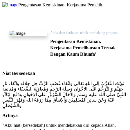
Pengentasan Kemiskinan, Kerjasama Pemelih...
Anda akan berdonasi untuk mendukung program :
Pengentasan Kemiskinan,
Kerjasama Pemeliharaan Ternak
Dengan Kaum Dhuafa'
Niat Bersedekah
نَوَيْتُ التَّقَرُّبَ اِلَى اللهِ تَعَالَى وَاتِّقَاءَ غَضَبِ الرَّبِّ جل جلاله وَاتِّقَاءَ نَارِ
جَهَنَّمَ وّالتَّرَحُّمَ عَلَى الاخْوَانِ وَصِلَةَ الرَّحِمِ وَمُعَاوَنَةَ الضُّعَفَاءِ وَمُتَابَعَةَ
النَّبِيِّ صلى الله عليه وسلم وَاِدْخَالَ السُّرُوْرِ عَلَى اْلاِخْوَانِ وَدَفْعِ البَلاَءِ
عَنْهُ وَعَنْ سَائِرِ اْلمُسْلِمِيْنَ وَاْلاِنْفاَقَ مِمَّا رَزَقَهُ الله وَقَهْرَ النَّفْسِ
وَالشَّيْطَانِ
Artinya
"Aku niat (bersedekah) untuk mendekatkan diri kepada Allah,