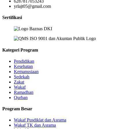
6287817053243
yrlajt05@gmail.com
Sertifikasi
Kategori Program
Pendidikan
Kesehatan
Kemanusiaan
Sedekah
Zakat
Wakaf
Ramadhan
Qurban
Program Besar
Wakaf Pusdiklat dan Asrama
Wakaf TK dan Asrama