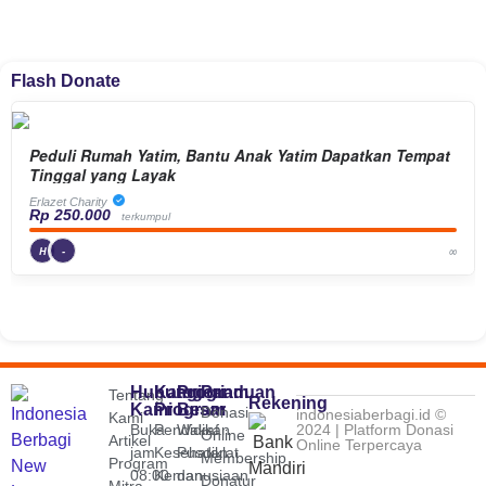
Flash Donate
Peduli Rumah Yatim, Bantu Anak Yatim Dapatkan Tempat
Tinggal yang Layak
Erlazet Charity
Rp 250.000
terkumpul
∞
H
-
Hubungi
Kategori
Program
Panduan
Tentang
Rekening
Kami
Program
Besar
Donasi
indonesiaberbagi.id ©
Kami
Buka
Pendidikan
Wakaf
2024 | Platform Donasi
Online
Artikel
Online Terpercaya
jam
Kesehatan
Pusdiklat
Membership
Program
08:00
Kemanusiaan
dan
Donatur
Mitra