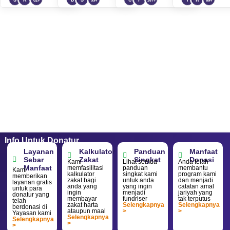
Layak
Layak
dengan Sede
Terbaikmu
Info Untuk Donatur
Layanan
Kalkulator
Panduan
Manfaat
Sebar
Zakat
Singkat
Donasi
Kami
Lihat semua
Anda telah
Manfaat
memfasilitasi
panduan
membantu
Kami
kalkulator
singkat kami
program kami
memberikan
zakat bagi
untuk anda
dan menjadi
layanan gratis
anda yang
yang ingin
catatan amal
untuk para
ingin
menjadi
jariyah yang
donatur yang
membayar
fundriser
tak terputus
telah
zakat harta
Selengkapnya
Selengkapnya
berdonasi di
ataupun maal
>
>
Yayasan kami
Selengkapnya
Selengkapnya
>
>