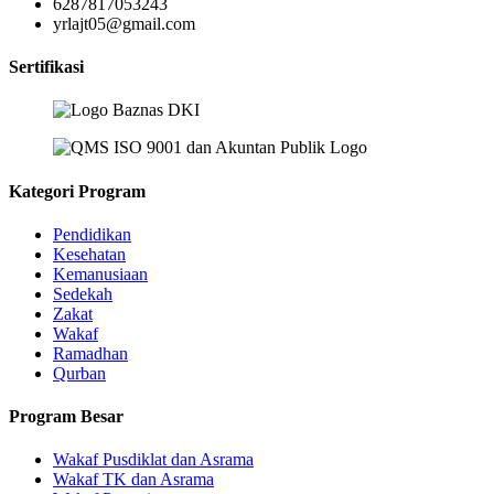
6287817053243
yrlajt05@gmail.com
Sertifikasi
Kategori Program
Pendidikan
Kesehatan
Kemanusiaan
Sedekah
Zakat
Wakaf
Ramadhan
Qurban
Program Besar
Wakaf Pusdiklat dan Asrama
Wakaf TK dan Asrama