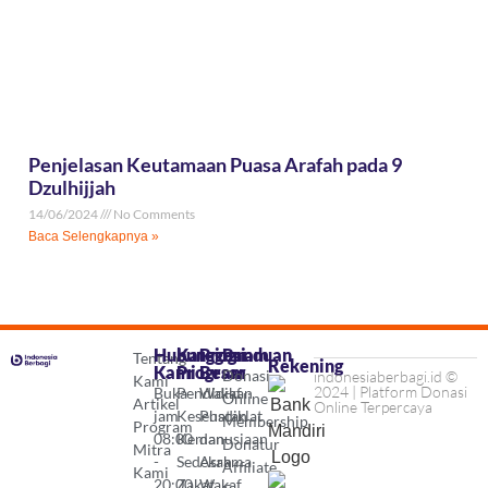
Penjelasan Keutamaan Puasa Arafah pada 9
Dzulhijjah
14/06/2024
No Comments
Baca Selengkapnya »
Hubungi
Kategori
Program
Panduan
Tentang
Rekening
Kami
Program
Besar
Donasi
indonesiaberbagi.id ©
Kami
2024 | Platform Donasi
Buka
Pendidikan
Wakaf
Online
Artikel
Online Terpercaya
jam
Kesehatan
Pusdiklat
Membership
Program
08:00
Kemanusiaan
dan
Donatur
Mitra
-
Sedekah
Asrama
Affiliate
Kami
20:00
Zakat
Wakaf