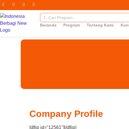
Beranda
Program
Tentang Kami
Kon
Company Profile
[dflip id="12561"][/dflip]