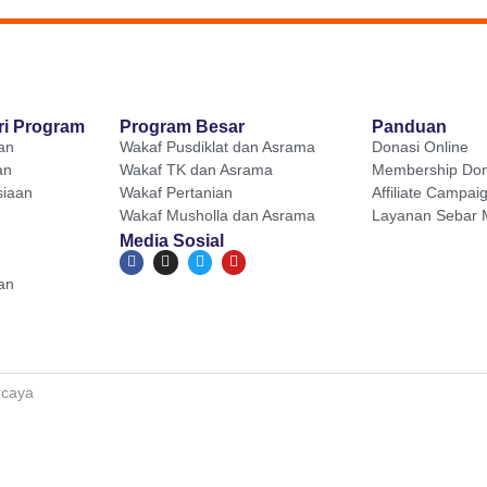
ri Program
Program Besar
Panduan
an
Wakaf Pusdiklat dan Asrama
Donasi Online
an
Wakaf TK dan Asrama
Membership Don
iaan
Wakaf Pertanian
Affiliate Campai
Wakaf Musholla dan Asrama
Layanan Sebar 
Media Sosial
an
rcaya