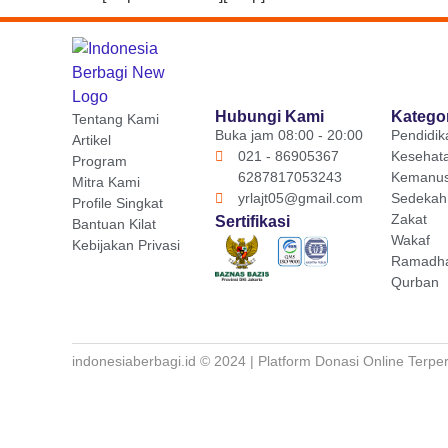
Hubungi Kami
Katego
Tentang Kami
Buka jam 08:00 - 20:00
Pendidik
Artikel
021 - 86905367
Kesehat
Program
6287817053243
Kemanus
Mitra Kami
yrlajt05@gmail.com
Sedekah
Profile Singkat
Zakat
Sertifikasi
Bantuan Kilat
Wakaf
Kebijakan Privasi
Ramadh
Qurban
indonesiaberbagi.id © 2024 | Platform Donasi Online Terpe