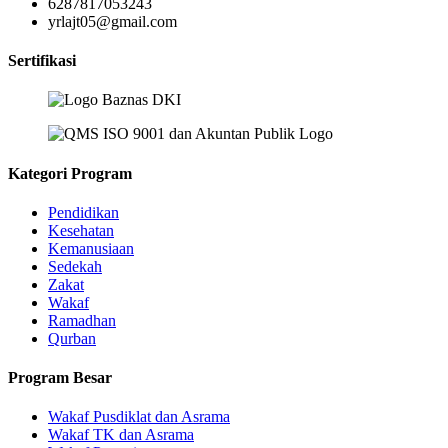
6287817053243
yrlajt05@gmail.com
Sertifikasi
Kategori Program
Pendidikan
Kesehatan
Kemanusiaan
Sedekah
Zakat
Wakaf
Ramadhan
Qurban
Program Besar
Wakaf Pusdiklat dan Asrama
Wakaf TK dan Asrama