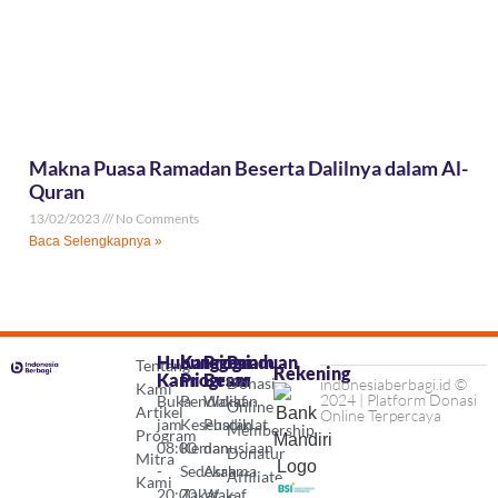
Makna Puasa Ramadan Beserta Dalilnya dalam Al-
Quran
13/02/2023
No Comments
Baca Selengkapnya »
Hubungi
Kategori
Program
Panduan
Tentang
Rekening
Kami
Program
Besar
Donasi
indonesiaberbagi.id ©
Kami
2024 | Platform Donasi
Buka
Pendidikan
Wakaf
Online
Artikel
Online Terpercaya
jam
Kesehatan
Pusdiklat
Membership
Program
08:00
Kemanusiaan
dan
Donatur
Mitra
-
Sedekah
Asrama
Affiliate
Kami
20:00
Zakat
Wakaf