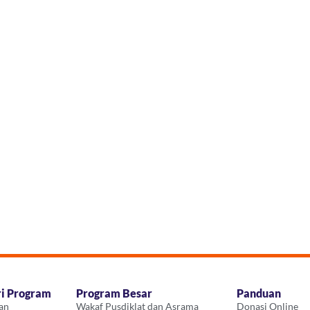
ri Program
Program Besar
Panduan
an
Wakaf Pusdiklat dan Asrama
Donasi Online