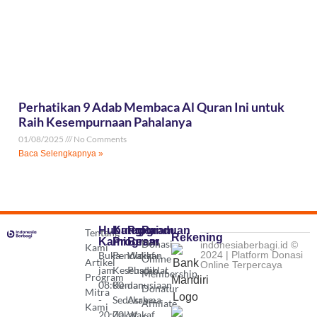
Perhatikan 9 Adab Membaca Al Quran Ini untuk
Raih Kesempurnaan Pahalanya
01/08/2025
No Comments
Baca Selengkapnya »
Hubungi
Kategori
Program
Panduan
Tentang
Rekening
Kami
Program
Besar
Donasi
indonesiaberbagi.id ©
Kami
Buka
Pendidikan
Wakaf
2024 | Platform Donasi
Online
Artikel
Online Terpercaya
jam
Kesehatan
Pusdiklat
Membership
Program
08:00
Kemanusiaan
dan
Donatur
Mitra
-
Sedekah
Asrama
Affiliate
Kami
20:00
Zakat
Wakaf