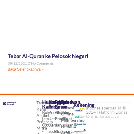
Tebar Al-Quran ke Pelosok Negeri
08/12/2021
No Comments
Baca Selengkapnya »
Hubungi
Kategori
Program
Panduan
Tentang
Rekening
Kami
Program
Besar
Donasi
indonesiaberbagi.id ©
Kami
2024 | Platform Donasi
Buka
Pendidikan
Wakaf
Online
Artikel
Online Terpercaya
jam
Kesehatan
Pusdiklat
Membership
Program
08:00
Kemanusiaan
dan
Donatur
Mitra
-
Sedekah
Asrama
Affiliate