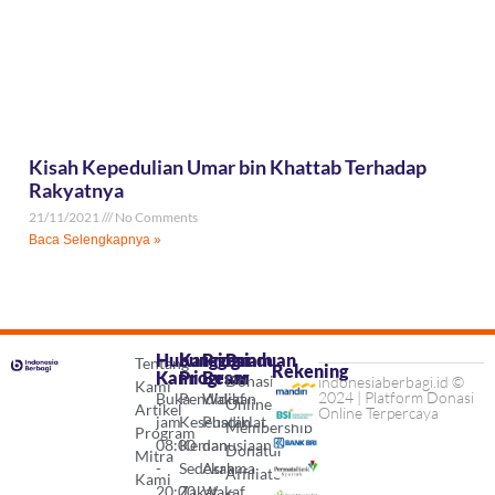
Kisah Kepedulian Umar bin Khattab Terhadap
Rakyatnya
21/11/2021
No Comments
Baca Selengkapnya »
Hubungi
Kategori
Program
Panduan
Tentang
Rekening
Kami
Program
Besar
Donasi
indonesiaberbagi.id ©
Kami
2024 | Platform Donasi
Buka
Pendidikan
Wakaf
Online
Artikel
Online Terpercaya
jam
Kesehatan
Pusdiklat
Membership
Program
08:00
Kemanusiaan
dan
Donatur
Mitra
-
Sedekah
Asrama
Affiliate
Kami
20:00
Zakat
Wakaf