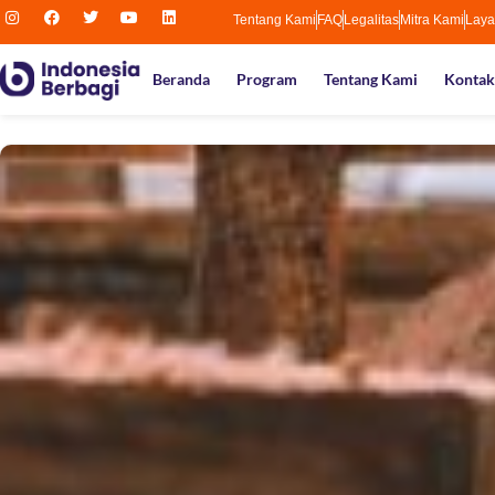
Tentang Kami
FAQ
Legalitas
Mitra Kami
Laya
Beranda
Program
Tentang Kami
Kontak