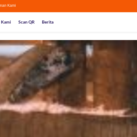
nan Kami
 Kami
Scan QR
Berita