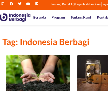
Tentang Kami
FAQ
Legalitas
Mitra Kami
Laya
Beranda
Program
Tentang Kami
Kontak
Tag: Indonesia Berbagi