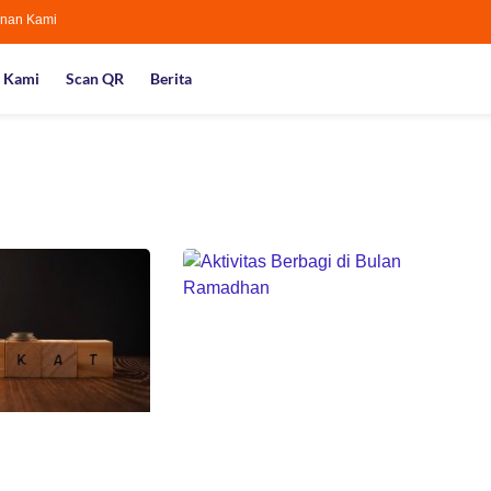
nan Kami
 Kami
Scan QR
Berita