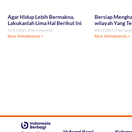
Agar Hidup Lebih Bermakna,
Bersiap Menghad
Lakukanlah Lima Hal Berikut Ini
wilayah Yang T
11/11/2021
No Comments
03/11/2021
No Comm
Baca Selengkapnya »
Baca Selengkapnya »
Hubungi Kami
Katego