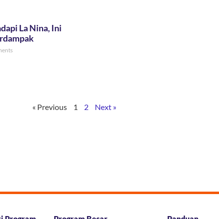
api La Nina, Ini
erdampak
ents
« Previous
1
2
Next »
ri Program
Program Besar
Panduan