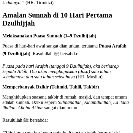
keduanya.”
(HR. Tirmidzi)
Amalan Sunnah di 10 Hari Pertama
Dzulhijjah
Melaksanakan Puasa Sunnah (1–9 Dzulhijjah)
Puasa di hari-hari awal sangat dianjurkan, terutama
Puasa Arafah
(9 Dzulhijjah)
. Rasulullah ﷺ bersabda:
Puasa pada hari Arafah (tanggal 9 Dzulhijjah), aku berharap
kepada Allâh, Dia akan menghapuskan (dosa) satu tahun
sebelumnya dan satu tahun setelahnya
(HR. Muslim).
Memperbanyak Dzikir (Tahmid, Tahlil, Takbir)
Menghidupkan suasana takbir di rumah, masjid, dan tempat umum
adalah sunnah. Dzikir seperti
Subhanallah, Alhamdulillah, La ilaha
illallah, Allahu Akbar
sangat dianjurkan.
Rasulullah ﷺ bersabda:
“Tidak ada satu hari yang pahala di hari itu lebih besar di sisi