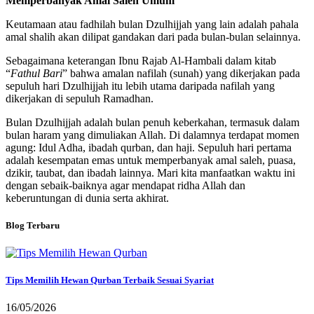
Memperbanyak Amal Saleh Umum
Keutamaan atau fadhilah bulan Dzulhijjah yang lain adalah pahala
amal shalih akan dilipat gandakan dari pada bulan-bulan selainnya.
Sebagaimana keterangan Ibnu Rajab Al-Hambali dalam kitab
“
Fathul Bari
” bahwa amalan nafilah (sunah) yang dikerjakan pada
sepuluh hari Dzulhijjah itu lebih utama daripada nafilah yang
dikerjakan di sepuluh Ramadhan.
Bulan Dzulhijjah adalah bulan penuh keberkahan, termasuk dalam
bulan haram yang dimuliakan Allah. Di dalamnya terdapat momen
agung: Idul Adha, ibadah qurban, dan haji. Sepuluh hari pertama
adalah kesempatan emas untuk memperbanyak amal saleh, puasa,
dzikir, taubat, dan ibadah lainnya. Mari kita manfaatkan waktu ini
dengan sebaik-baiknya agar mendapat ridha Allah dan
keberuntungan di dunia serta akhirat.
Blog Terbaru
Tips Memilih Hewan Qurban Terbaik Sesuai Syariat
16/05/2026