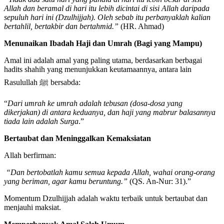
Allah dan beramal di hari itu lebih dicintai di sisi Allah daripada
sepuluh hari ini (Dzulhijjah). Oleh sebab itu perbanyaklah kalian
bertahlil, bertakbir dan bertahmid.”
(HR. Ahmad)
Menunaikan Ibadah Haji dan Umrah (Bagi yang Mampu)
Amal ini adalah amal yang paling utama, berdasarkan berbagai
hadits shahih yang menunjukkan keutamaannya, antara lain
Rasulullah ﷺ bersabda:
“
Dari umrah ke umrah adalah tebusan (dosa-dosa yang
dikerjakan) di antara keduanya, dan haji yang mabrur balasannya
tiada lain adalah Surga
.”
Bertaubat dan Meninggalkan Kemaksiatan
Allah berfirman:
“Dan bertobatlah kamu semua kepada Allah, wahai orang-orang
yang beriman, agar kamu beruntung.”
(QS. An-Nur: 31).”
Momentum Dzulhijjah adalah waktu terbaik untuk bertaubat dan
menjauhi maksiat.