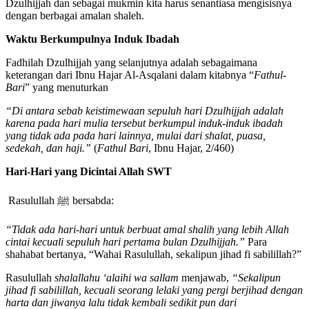
Dzulhijjah dan sebagai mukmin kita harus senantiasa mengisisnya
dengan berbagai amalan shaleh.
Waktu Berkumpulnya Induk Ibadah
Fadhilah Dzulhijjah yang selanjutnya adalah sebagaimana
keterangan dari Ibnu Hajar Al-Asqalani dalam kitabnya “
Fathul-
Bari
” yang menuturkan
“Di antara sebab keistimewaan sepuluh hari Dzulhijjah adalah
karena pada hari mulia tersebut berkumpul induk-induk ibadah
yang tidak ada pada hari lainnya, mulai dari shalat, puasa,
sedekah, dan haji.”
(
Fathul Bari
, Ibnu Hajar, 2/460)
Hari-Hari yang Dicintai Allah SWT
Rasulullah ﷺ bersabda:
“Tidak ada hari-hari untuk berbuat amal shalih yang lebih Allah
cintai kecuali sepuluh hari pertama bulan Dzulhijjah.”
Para
shahabat bertanya, “Wahai Rasulullah, sekalipun jihad fi sabilillah?”
Rasulullah
shalallahu ‘alaihi wa sallam
menjawab,
“Sekalipun
jihad fi sabilillah, kecuali seorang lelaki yang pergi berjihad dengan
harta dan jiwanya lalu tidak kembali sedikit pun dari