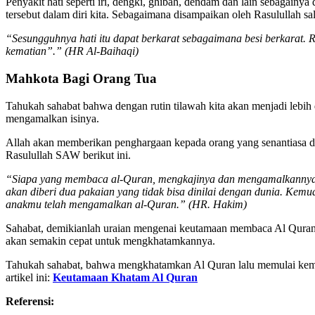
Penyakit hati seperti iri, dengki, ghibah, dendam dan lain sebagain
tersebut dalam diri kita. Sebagaimana disampaikan oleh Rasulullah s
“Sesungguhnya hati itu dapat berkarat sebagaimana besi berkarat.
kematian”.” (HR Al-Baihaqi)
Mahkota Bagi Orang Tua
Tahukah sahabat bahwa dengan rutin tilawah kita akan menjadi lebih
mengamalkan isinya.
Allah akan memberikan penghargaan kepada orang yang senantiasa d
Rasulullah SAW berikut ini.
“Siapa yang membaca al-Quran, mengkajinya dan mengamalkannya, 
akan diberi dua pakaian yang tidak bisa dinilai dengan dunia. Ke
anakmu telah mengamalkan al-Quran.” (HR. Hakim)
Sahabat, demikianlah uraian mengenai keutamaan membaca Al Quran s
akan semakin cepat untuk mengkhatamkannya.
Tahukah sahabat, bahwa mengkhatamkan Al Quran lalu memulai kemba
artikel ini:
Keutamaan Khatam Al Quran
Referensi: