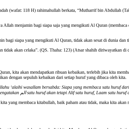
adah (wafat: 118 H) rahimahullah berkata, “Mutharrif bin Abdullah (Tab
 Allah menjamin bagi siapa saja yang mengikuti Al Quran (membaca d
in bagi siapa yang mengikuti Al Quran, tidak akan sesat di dunia dan 
an tidak akan celaka”. (QS. Thaha: 123) (Atsar shahih diriwayatkan di
Quran, kita akan mendapatkan ribuan kebaikan, terlebih jika kita mem
kan dengan sepuluh kebaikan dari setiap huruf yang dibaca oleh kita.
allahu ‘alaihi wasallam bersabda: Siapa yang membaca satu huruf dar
 mengatakan
الم
satu huruf akan tetapi Alif satu huruf, Laam satu huruf
a kita yang membaca kitabullah, baik paham atau tidak, maka kita akan