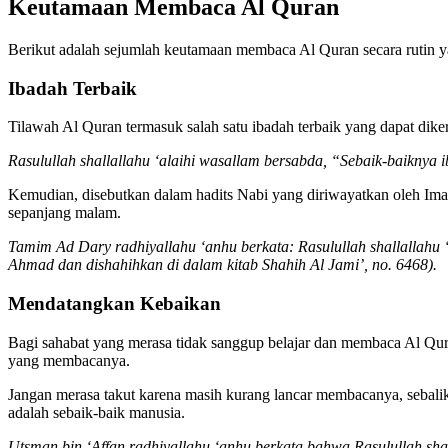
Keutamaan Membaca Al Quran
Berikut adalah sejumlah keutamaan membaca Al Quran secara rutin ya
Ibadah Terbaik
Tilawah Al Quran termasuk salah satu ibadah terbaik yang dapat dike
Rasulullah shallallahu ‘alaihi wasallam bersabda, “Sebaik-baikny
Kemudian, disebutkan dalam hadits Nabi yang diriwayatkan oleh I
sepanjang malam.
Tamim Ad Dary radhiyallahu ‘anhu berkata: Rasulullah shallallahu
Ahmad dan dishahihkan di dalam kitab Shahih Al Jami’, no. 6468).
Mendatangkan Kebaikan
Bagi sahabat yang merasa tidak sanggup belajar dan membaca Al Qura
yang membacanya.
Jangan merasa takut karena masih kurang lancar membacanya, sebalik
adalah sebaik-baik manusia.
Utsman bin ‘Affan radhiyallahu ‘anhu berkata bahwa Rasulullah sha