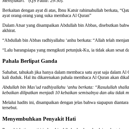
Mensyukuri.”
(QS Fathir: 29-30).
Berkaitan dengan ayat di atas, Ibnu Katsir rahimahullah berkata, “Qat
ayat orang-orang yang suka membaca Al Quran”
Dalam Atsar yang disampaikan Abdullah bin Abbas, disebutkan bahwa
akhirat.
“Abdullah bin Abbas radhiyallahu ‘anhu berkata: “Allah telah menjam
“Lalu barangsiapa yang mengikuti petunjuk-Ku, ia tidak akan sesat d
Pahala Berlipat Ganda
Sahabat, tahukah jika hanya dalam membaca satu ayat saja dalam Al 
kali duduk. Hal itu dikarenakan pahala membaca Al Quran akan dikali
Abdullah bin Mas’ud radhiyallahu ‘anhu berkata: “Rasulullah shall
kebaikan dilipatkan menjadi 10 kebaikan semisalnya dan aku tidak
Melalui hadits ini, disampaikan dengan jelas bahwa siapapun diantar
tersebut.
Menyembuhkan Penyakit Hati