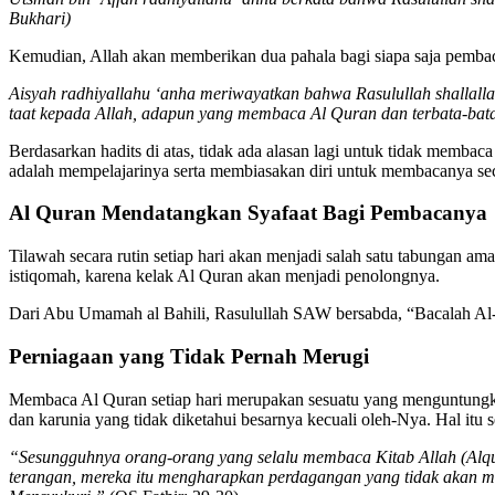
Bukhari)
Kemudian, Allah akan memberikan dua pahala bagi siapa saja pemba
Aisyah radhiyallahu ‘anha meriwayatkan bahwa Rasulullah shallall
taat kepada Allah, adapun yang membaca Al Quran dan terbata-bata
Berdasarkan hadits di atas, tidak ada alasan lagi untuk tidak memba
adalah mempelajarinya serta membiasakan diri untuk membacanya seca
Al Quran Mendatangkan Syafaat Bagi Pembacanya
Tilawah secara rutin setiap hari akan menjadi salah satu tabungan 
istiqomah, karena kelak Al Quran akan menjadi penolongnya.
Dari Abu Umamah al Bahili, Rasulullah SAW bersabda, “Bacalah Al-
Perniagaan yang Tidak Pernah Merugi
Membaca Al Quran setiap hari merupakan sesuatu yang menguntungka
dan karunia yang tidak diketahui besarnya kecuali oleh-Nya. Hal itu 
“Sesungguhnya orang-orang yang selalu membaca Kitab Allah (Alq
terangan, mereka itu mengharapkan perdagangan yang tidak akan