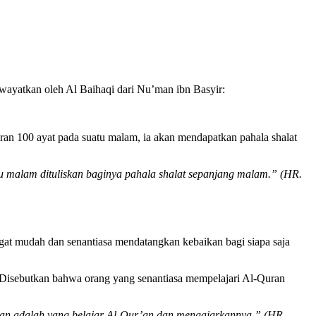
iwayatkan oleh Al Baihaqi dari Nu’man ibn Basyir:
n 100 ayat pada suatu malam, ia akan mendapatkan pahala shalat
u malam dituliskan baginya pahala shalat sepanjang malam.” (HR.
ngat mudah dan senantiasa mendatangkan kebaikan bagi siapa saja
. Disebutkan bahwa orang yang senantiasa mempelajari Al-Quran
alian adalah yang belajar Al-Qur’an dan mengajarkannya.” (HR.