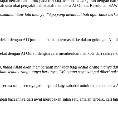
ya dapat berdampak buruk pada diri kita. Membaca Al Quran dengan hati
alah satu obat penyakit hati adalah membaca Al Quran. Rasulullah SAW
 Rasulullah Saw lalu ditanya, “Apa yang membuat hati agar tidak b
 dekat dengan Al Quran dan bahkan termasuk ke dalam golongan Ahlul Q
ekat dengan Al Quran dengan cara memberikan mahkota dari cahaya k
maka Allah akan memberikan mahkota bagi kedua orang tuanya dari 
mudian kedua orang tuanya bertanya, “Mengapa saya sampai diberi p
ecara rutin, semoga jadi inspirasi bagi sahabat untuk terus membaca 
li bacaannya dari awal merupakan salah satu amalan terbaik, cari 