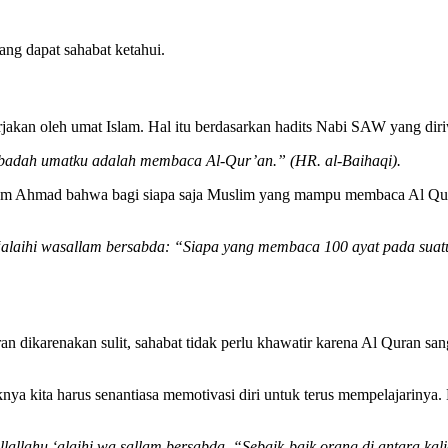
ng dapat sahabat ketahui.
rjakan oleh umat Islam. Hal itu berdasarkan hadits Nabi SAW yang dir
a ibadah umatku adalah membaca Al-Qur’an.” (HR. al-Baihaqi).
mam Ahmad bahwa bagi siapa saja Muslim yang mampu membaca Al Qura
 ‘alaihi wasallam bersabda: “Siapa yang membaca 100 ayat pada suat
n dikarenakan sulit, sahabat tidak perlu khawatir karena Al Quran sa
nya kita harus senantiasa memotivasi diri untuk terus mempelajarinya
llallahu ‘alaihi wa sallam bersabda, “Sebaik-baik orang di antara k