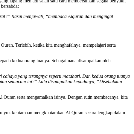
 yang lapang menjadi salah satu cara membersihkan segala penyakit
 bersabda:
erkarat?” Rasul menjawab, “membaca Alquran dan mengingat
uran. Terlebih, ketika kita menghafalnya, mempelajari serta
epada kedua orang tuanya. Sebagaimana disampaikan oleh
cahaya yang terangnya seperti matahari. Dan kedua orang tuanya
akaian semacam ini?” Lalu disampaikan kepadanya, “Disebabkan
Al Quran serta mengamalkan isinya. Dengan rutin membacanya, kita
tahu yuk keutamaan mengkhatamkan Al Quran secara lengkap dalam