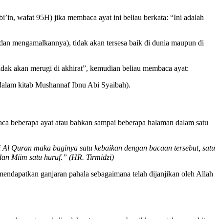
i’in, wafat 95H) jika membaca ayat ini beliau berkata: “Ini adalah
an mengamalkannya), tidak akan tersesa baik di dunia maupun di
tidak akan merugi di akhirat”, kemudian beliau membaca ayat:
 dalam kitab Mushannaf Ibnu Abi Syaibah).
baca beberapa ayat atau bahkan sampai beberapa halaman dalam satu
i Al Quran maka baginya satu kebaikan dengan bacaan tersebut, satu
 dan Miim satu huruf.” (HR. Tirmidzi)
 mendapatkan ganjaran pahala sebagaimana telah dijanjikan oleh Allah