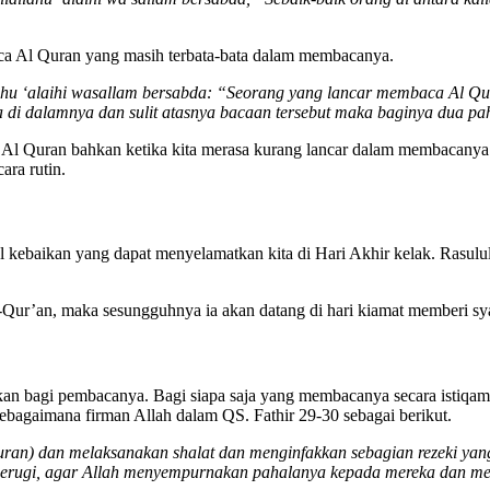
ca Al Quran yang masih terbata-bata dalam membacanya.
ahu ‘alaihi wasallam bersabda: “Seorang yang lancar membaca Al Qu
 di dalamnya dan sulit atasnya bacaan tersebut maka baginya dua pa
ca Al Quran bahkan ketika kita merasa kurang lancar dalam membacanya.
ra rutin.
amal kebaikan yang dapat menyelamatkan kita di Hari Akhir kelak. Ras
Qur’an, maka sesungguhnya ia akan datang di hari kiamat memberi s
n bagi pembacanya. Bagi siapa saja yang membacanya secara istiqama
sebagaimana firman Allah dalam QS. Fathir 29-30 sebagai berikut.
uran) dan melaksanakan shalat dan menginfakkan sebagian rezeki y
 merugi, agar Allah menyempurnakan pahalanya kepada mereka dan