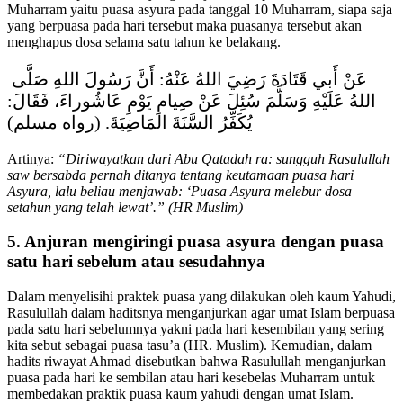
Muharram yaitu puasa asyura pada tanggal 10 Muharram, siapa saja
yang berpuasa pada hari tersebut maka puasanya tersebut akan
menghapus dosa selama satu tahun ke belakang.
عَنْ أَبي قَتَادَةَ رَضِيَ اللهُ عَنْهُ: أَنَّ رَسُولَ اللهِ صَلَّى
اللهُ عَلَيْهِ وَسَلَّمَ سُئِلَ عَنْ صِيامِ يَوْمِ عَاشُوراءَ، فَقَالَ:
يُكَفِّرُ السَّنَةَ المَاضِيَةَ. (رواه مسلم)
Artinya:
“Diriwayatkan dari Abu Qatadah ra: sungguh Rasulullah
saw bersabda pernah ditanya tentang keutamaan puasa hari
Asyura, lalu beliau menjawab: ‘Puasa Asyura melebur dosa
setahun yang telah lewat’.” (HR Muslim)
5. Anjuran mengiringi puasa asyura dengan puasa
satu hari sebelum atau sesudahnya
Dalam menyelisihi praktek puasa yang dilakukan oleh kaum Yahudi,
Rasulullah dalam haditsnya menganjurkan agar umat Islam berpuasa
pada satu hari sebelumnya yakni pada hari kesembilan yang sering
kita sebut sebagai puasa tasu’a (HR. Muslim). Kemudian, dalam
hadits riwayat Ahmad disebutkan bahwa Rasulullah menganjurkan
puasa pada hari ke sembilan atau hari kesebelas Muharram untuk
membedakan praktik puasa kaum yahudi dengan umat Islam.