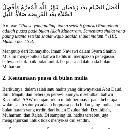
أَفْضَلُ الصِّيَامِ بَعْدَ رَمَضَانَ شَهْرُ اللَّهِ الْمُحَرَّمُ وَأَفْضَلُ
الصَّلاَةِ بَعْدَ الْفَرِيضَةِ صَلاَةُ اللَّيْلِ
Artinya:
“Puasa yang paling utama setelah (puasa) Ramadhan
adalah puasa pada bulan Allah Muharram. Sementara shalat yang
paling utama setelah shalat wajib adalah shalat malam.” (HR.
Muslim no. 1163)
Mengutip dari Rumaysho, Imam Nawawi dalam Syarh Shahih
Muslim menyebutkan bahwa hadits ini merupakan penegasan
bahwa sebaik-baik bulan untuk berpuasa adalah pada bulan
Muharram.
2. Keutamaan puasa di bulan mulia
Berikutnya, dalam salah satu hadits yang diriwayatkan Abu Daud,
Ibnu Majah, dan beberapa perawi lainnya, disebutkan bahwa
Rasulullah SAW menganjurkan untuk berpuasa pada beberapa
waktu salah satunya adalah berpuasa pada bulan yang mulia atau
bulan haram yang terdiri dari bulan Dzulqa’dah, Dzulhijjah,
Muharram, dan Rajab. Di samping itu, hadits tersebut juga
menganjurkan untuk tidak menyiksa diri sendiri.