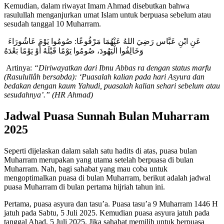
Kemudian, dalam riwayat Imam Ahmad disebutkan bahwa
rasulullah menganjurkan umat Islam untuk berpuasa sebelum atau
sesudah tanggal 10 Muharram.
عَنِ ابْنِ عَبَّاس رَضِيَ اللهُ عَنْهُمَا مَرْفُوعًا: صُومُوا يَوْمَ عَاشُورَاءَ
وَخَالِفُوا الْيَهُودَ، صُومُوا يَوْمًا قَبْلَهُ أَوْ يَوْمًا بَعْدَهُ
Artinya:
“Diriwayatkan dari Ibnu Abbas ra dengan status marfu
(Rasulullâh bersabda): ‘Puasalah kalian pada hari Asyura dan
bedakan dengan kaum Yahudi, puasalah kalian sehari sebelum atau
sesudahnya’.” (HR Ahmad)
Jadwal Puasa Sunnah Bulan Muharram
2025
Seperti dijelaskan dalam salah satu hadits di atas, puasa bulan
Muharram merupakan yang utama setelah berpuasa di bulan
Muharram. Nah, bagi sahabat yang mau coba untuk
mengoptimalkan puasa di bulan Muharram, berikut adalah jadwal
puasa Muharram di bulan pertama hijriah tahun ini.
Pertama, puasa asyura dan tasu’a. Puasa tasu’a 9 Muharram 1446 H
jatuh pada Sabtu, 5 Juli 2025. Kemudian puasa asyura jatuh pada
tanggal Ahad, 5 Juli 2025. Jika sahabat memilih untuk berpuasa