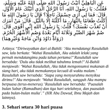
عَنِ الْبَاهِلِيِّ أَتَيْتُ رَسُولَ اللهِ صَلَّى اللهُ عَلَيْهِ وَسَلَّمَ،
فَقُلْتُ: يَا رَسُولَ اللهِ، أَنَا الرَّجُلُ الَّذِي أَتَيْتُكَ عَامَ الْأَوَّلِ.
قَالَ: فَمَا لِي أَرَى جِسْمَكَ نَاحِلًا؟ قَالَ يَا رَسُولَ اللهِ مَا
أَكَلْتُ طَعَامًا بِالنَّهَارِ، مَا أَكَلْتُهُ إِلَّا بِاللَّيْلِ. قَالَ: مَنْ أَمَرَك
أَنْ تُعَذِّبَ نَفْسَكَ؟ قُلْتُ: يَا رَسُولَ اللهِ إِنِّي أَقْوَى. قَالَ:
صُمْ شَهْرَ الصَّبْرِ وَثَلَاثَةَ أَيَّامٍ بَعْدَهُ وَصُمِ الْأَشْهُرَ الْحُرُمَ.
(رَوَاهُ دَاوُدَ وَابْنِ مَاجَهْ وَغَيْرِهِمَا)
Artinya: “
Diriwayatkan dari al-Bahili: ‘Aku mendatangi Rasulullah
saw, lalu berkata: ‘Wahai Rasulullah, Aku adalah lelaki yang
pernah mendatangimu pada tahun pertama?’ Rasulullah saw
bersabda: ‘Dulu aku tidak melihat tubuhmu lemah?’ Al-Bahili
menjawab: ‘Wahai Rasulullah, Aku tidak mengonsumsi makanan di
siang hari, aku tidak memakannya kecuali di waktu malam.’
Rasulullah saw bersabda: ‘Siapa yang menyuruhmu menyiksa
dirimu?’ Aku menjawab: ‘Wahai Rasulullah, sungguh Aku mampu
berpuasa (terus-menerus).’ Rasulullah saw bersabda: ‘Puasalah
bulan Sabar (Ramadhan) dan tiga hari setelahnya, dan puasalah
pada bulan-bulan mulia’.” (HR Abu Dawud, Ibnu Majah dan
lainnya).
3. Sehari setara 30 hari puasa