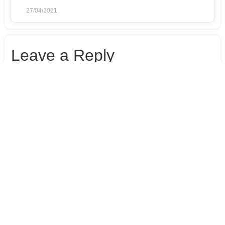
27/04/2021
Leave a Reply
Your email address will not be published.
Required fields
are marked
*
Comment
*