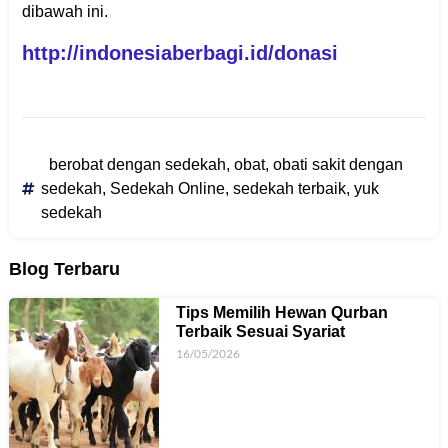
dibawah ini.
http://indonesiaberbagi.id/donasi
berobat dengan sedekah
,
obat
,
obati sakit dengan
sedekah
,
Sedekah Online
,
sedekah terbaik
,
yuk
sedekah
Blog Terbaru
Tips Memilih Hewan Qurban
Terbaik Sesuai Syariat
16/05/2026