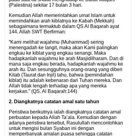
(Palestina) sekitar 17 bulan 3 hari.
Kemudian Allah memerintahkan umat Islam untuk
memindahkan arah kiblatnya ke Kabah (Mekkah)
sebagaimana termaktub dalam QS Al Baqarah ayat
144. Allah SWT Berfirman:
“Kami melihat wajahmu (Muhammad) sering
menengadah ke langit, maka akan Kami palingkan
engkau ke kiblat yang engkau senangi. Maka
hadapkanlah wajahmu ke arah Masjidilharam. Dan di
mana saja engkau berada, hadapkanlah wajahmu ke
arah itu. Dan sesungguhnya orang-orang yang diberi
Kitab (Taurat dan Injil) tahu, bahwa (pemindahan
kiblat) itu adalah kebenaran dari Tuhan mereka. Dan
Allah tidak lengah terhadap apa yang mereka
kerjakan.” (QS. Al Baqarah:144)
2. Diangkatnya catatan amal satu tahun
Peristiwa berikutnya ialah diangkatnya catatan amal
perbuatan kepada Allah Ta’ala. Kemudian dengan
adanya peristiwa tersebut, Rasulullah mencontohkan
untuk mengisi bulan Syaban ini dengan
memperbanyak amalan puasa sehingga catatan