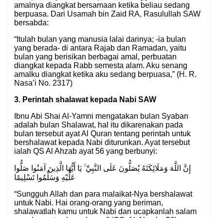
amalnya diangkat bersamaan ketika beliau sedang
berpuasa. Dari Usamah bin Zaid RA, Rasulullah SAW
bersabda:
“Itulah bulan yang manusia lalai darinya; -ia bulan
yang berada- di antara Rajab dan Ramadan, yaitu
bulan yang berisikan berbagai amal, perbuatan
diangkat kepada Rabb semesta alam. Aku senang
amalku diangkat ketika aku sedang berpuasa,” (H. R.
Nasa’i No. 2317)
3. Perintah shalawat kepada Nabi SAW
Ibnu Abi Shai Al-Yamni mengatakan bulan Syaban
adalah bulan Shalawat, hal itu dikarenakan pada
bulan tersebut ayat Al Quran tentang perintah untuk
bershalawat kepada Nabi diturunkan. Ayat tersebut
ialah QS Al Ahzab ayat 56 yang berbunyi:
إِنَّ اللَّهَ وَمَلَائِكَتَهُ يُصَلُّونَ عَلَى النَّبِيِّ ۚ يَا أَيُّهَا الَّذِينَ آمَنُوا صَلُّوا
عَلَيْهِ وَسَلِّمُوا تَسْلِيمًا
“Sungguh Allah dan para malaikat-Nya bershalawat
untuk Nabi. Hai orang-orang yang beriman,
shalawatlah kamu untuk Nabi dan ucapkanlah salam