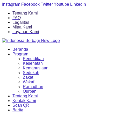
Skip
Instagram
Facebook
Twitter
Youtube
Linkedin
to
Tentang Kami
content
FAQ
Legalitas
Mitra Kami
Layanan Kami
Beranda
Program
Pendidikan
Kesehatan
Kemanusiaan
Sedekah
Zakat
Wakaf
Ramadhan
Qurban
Tentang Kami
Kontak Kami
Scan QR
Berita