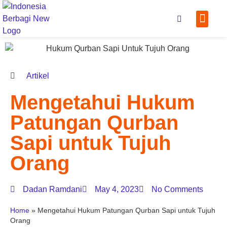
Tentang
Kontak
Scan Q
Artikel
Mengetahui Hukum
Patungan Qurban
Sapi untuk Tujuh
Orang
Dadan Ramdani
May 4, 2023
No Comments
Home
»
Mengetahui Hukum Patungan Qurban Sapi untuk Tujuh
Orang