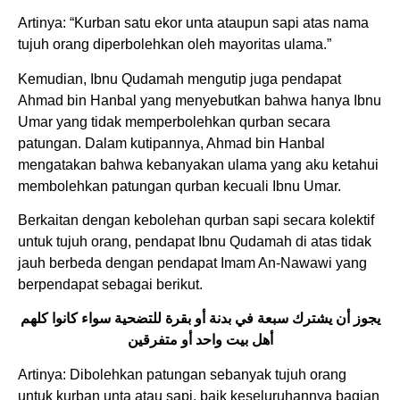
Artinya: “Kurban satu ekor unta ataupun sapi atas nama
tujuh orang diperbolehkan oleh mayoritas ulama.”
Kemudian, Ibnu Qudamah mengutip juga pendapat
Ahmad bin Hanbal yang menyebutkan bahwa hanya Ibnu
Umar yang tidak memperbolehkan qurban secara
patungan. Dalam kutipannya, Ahmad bin Hanbal
mengatakan bahwa kebanyakan ulama yang aku ketahui
membolehkan patungan qurban kecuali Ibnu Umar.
Berkaitan dengan kebolehan qurban sapi secara kolektif
untuk tujuh orang, pendapat Ibnu Qudamah di atas tidak
jauh berbeda dengan pendapat Imam An-Nawawi yang
berpendapat sebagai berikut.
يجوز أن يشترك سبعة في بدنة أو بقرة للتضحية سواء كانوا كلهم
أهل بيت واحد أو متفرقين
Artinya: Dibolehkan patungan sebanyak tujuh orang
untuk kurban unta atau sapi, baik keseluruhannya bagian