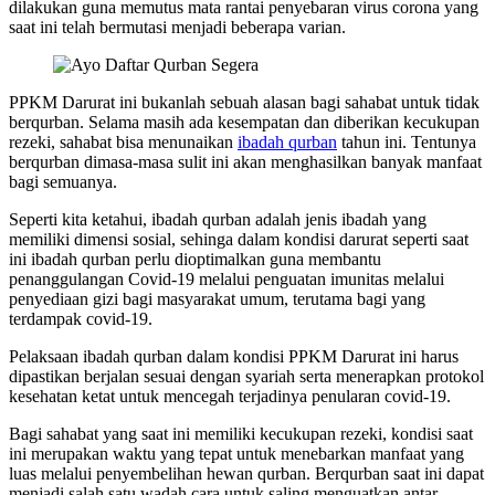
dilakukan guna memutus mata rantai penyebaran virus corona yang
saat ini telah bermutasi menjadi beberapa varian.
PPKM Darurat ini bukanlah sebuah alasan bagi sahabat untuk tidak
berqurban. Selama masih ada kesempatan dan diberikan kecukupan
rezeki, sahabat bisa menunaikan
ibadah qurban
tahun ini. Tentunya
berqurban dimasa-masa sulit ini akan menghasilkan banyak manfaat
bagi semuanya.
Seperti kita ketahui, ibadah qurban adalah jenis ibadah yang
memiliki dimensi sosial, sehinga dalam kondisi darurat seperti saat
ini ibadah qurban perlu dioptimalkan guna membantu
penanggulangan Covid-19 melalui penguatan imunitas melalui
penyediaan gizi bagi masyarakat umum, terutama bagi yang
terdampak covid-19.
Pelaksaan ibadah qurban dalam kondisi PPKM Darurat ini harus
dipastikan berjalan sesuai dengan syariah serta menerapkan protokol
kesehatan ketat untuk mencegah terjadinya penularan covid-19.
Bagi sahabat yang saat ini memiliki kecukupan rezeki, kondisi saat
ini merupakan waktu yang tepat untuk menebarkan manfaat yang
luas melalui penyembelihan hewan qurban. Berqurban saat ini dapat
menjadi salah satu wadah cara untuk saling menguatkan antar