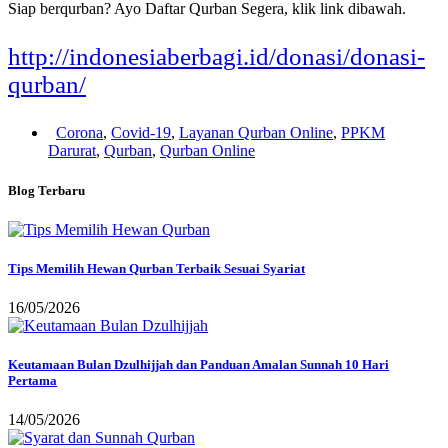
Siap berqurban? Ayo Daftar Qurban Segera, klik link dibawah.
http://indonesiaberbagi.id/donasi/donasi-
qurban/
Corona
,
Covid-19
,
Layanan Qurban Online
,
PPKM
Darurat
,
Qurban
,
Qurban Online
Blog Terbaru
Tips Memilih Hewan Qurban Terbaik Sesuai Syariat
16/05/2026
Keutamaan Bulan Dzulhijjah dan Panduan Amalan Sunnah 10 Hari
Pertama
14/05/2026