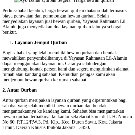
Perlu sahabat ketahui, harga hewan qurban diatas sudah termasuk
biaya perawatan dan pemotongan hewan qurban. Selain
menyediakan layanan jual hewan qurban, Yayasan Rahmatan Lil-
Alamin juga menyediakan dua layanan qurban lainnya sebagai
berikut.
Layanan Jemput Qurban
Bagi sahabat yang telah memiliki hewan qurban dan hendak
mewakilkan penyembelihannya di Yayasan Rahmatan Lil-Alamin
dapat menggunakan layanan ini. Caranya ialah dengan
menghubungi kontak person kami dan segera mengirimkan alamat
rumah atau kandang sahabat. Kemudian petugas kami akan
menjemput hewan qurban ke rumah sahabat.
2. Antar Qurban
Antar qurban merupakan layanan qurban yang diperuntukan bagi
sahabat yang telah memiliki hewan qurban dan hendak
mengantarkannya ke kandang kami. Sahabat bisa mengantarkan
hewan qurban terbaiknya ke kantor sekretariat kami di Jl. H. Naman
No.60, RT.12/RW.3, Pd. Klp., Kec. Duren Sawit, Kota Jakarta
Timur, Daerah Khusus Ibukota Jakarta 13450.