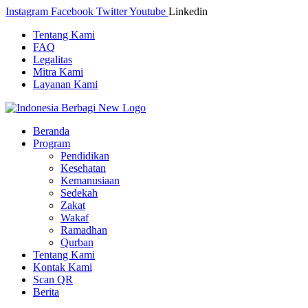
Skip
Instagram
Facebook
Twitter
Youtube
Linkedin
to
Tentang Kami
content
FAQ
Legalitas
Mitra Kami
Layanan Kami
Beranda
Program
Pendidikan
Kesehatan
Kemanusiaan
Sedekah
Zakat
Wakaf
Ramadhan
Qurban
Tentang Kami
Kontak Kami
Scan QR
Berita