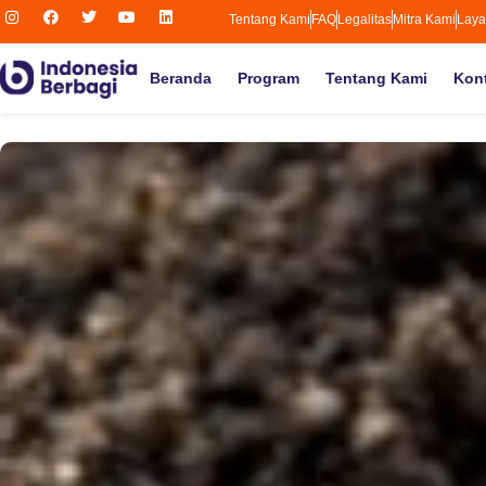
Tentang Kami
FAQ
Legalitas
Mitra Kami
Laya
Beranda
Program
Tentang Kami
Kon