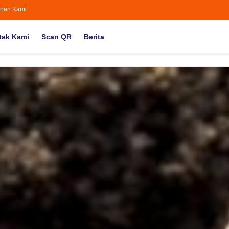
nan Kami
tak Kami
Scan QR
Berita